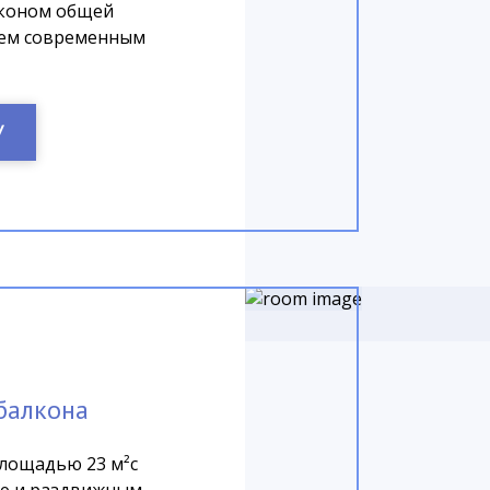
лконом общей
сем современным
У
балкона
лощадью 23 м²с