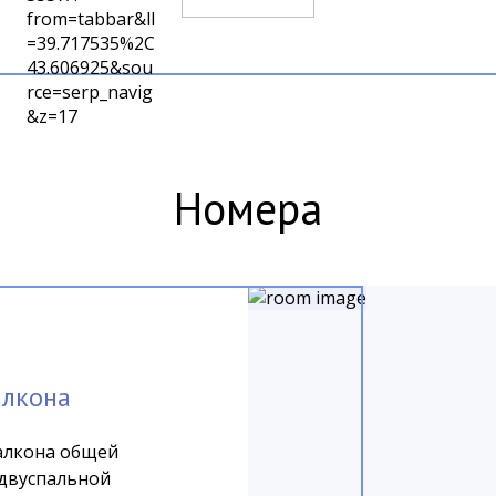
Номера
алкона
алкона общей
 двуспальной