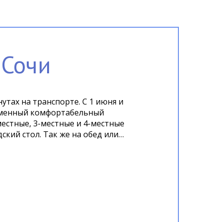
 Сочи
утах на транспорте. С 1 июня и
местные, 3-местные и 4-местные
кий стол. Так же на обед или
форта гостей в отеле
ни-маркет, салон красоты и