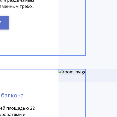
ю и раздвижным
еменным требо...
У
 балкона
щей площадью 22
 кроватями и