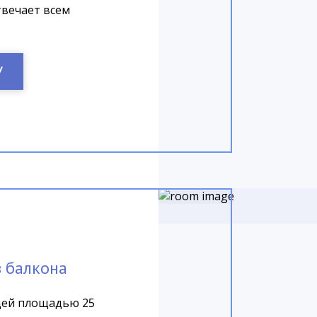
вечает всем
У
з балкона
щей площадью 25