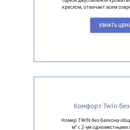
одной двуспальной кровать
креслом, отвечает всем совр
УЗНАТЬ ЦЕН
Комфорт Twin без
Номер TWIN без балкона об
м² с 2-мя одноместными