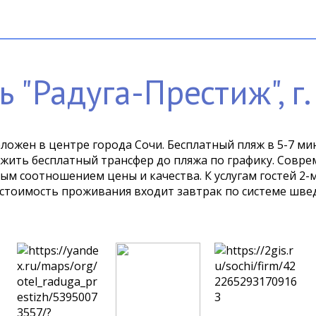
ь "Радуга-Престиж", г.
ложен в центре города Сочи. Бесплатный пляж в 5-7 мин
 комфортабельный
ым соотношением цены и качества. К услугам гостей 2-
стоимость проживания входит завтрак по системе шведс
кусные блюда европейской и кавказской кухни.Для ком
и отеля есть бассейн с подогревом, бильярд, сауна, ми