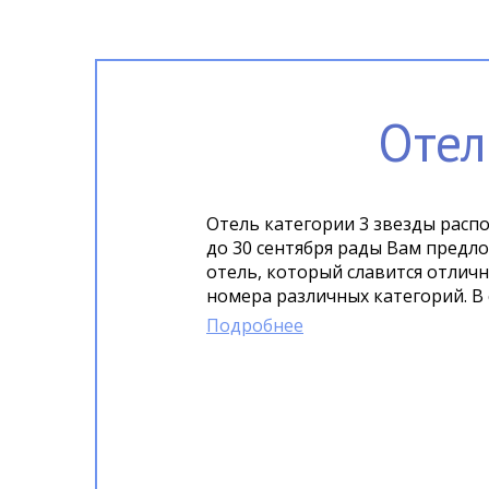
Отел
Отель категории 3 звезды распо
до 30 сентября рады Вам предложить бесплатный трансфер до пляжа по графику. Современный
отель, который славится отличн
номера различных категорий. В 
ужин мы предложим Вам самые в
Подробнее
предусмотрен лифт.На территори
бесплатный Wi-Fi.