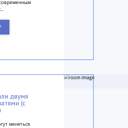
 современным
..
У
или двумя
атями (с
)
гут меняться.